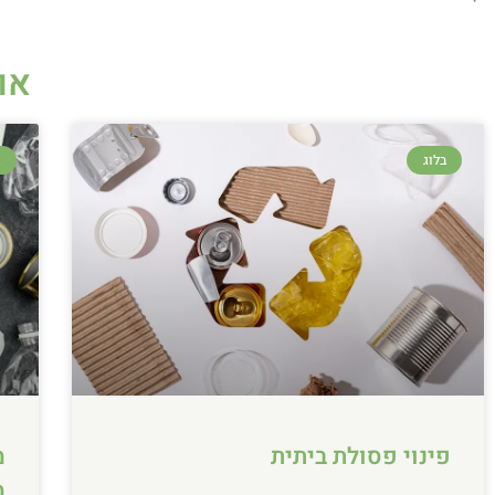
או
בלוג
ב
פינוי פסולת ביתית
מ
מ