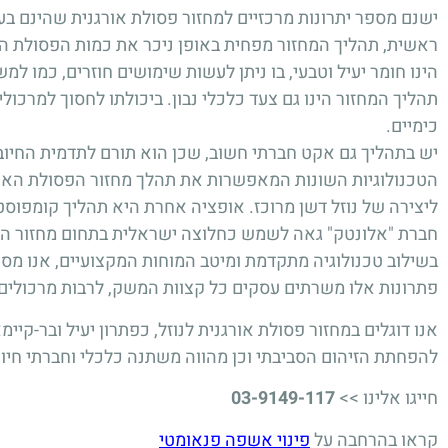
ישנם מספר יתרונות מרכזיים למחזור פסולת אורגנית שהינם בע
ראשית, תהליך המחזור מפחית באופן ניכר את כמות הפסולת המ
הינו חומר יעיל וטבעי, בו ניתן לעשות שימושים חוזרים, כמו למ
תהליך המחזור הינו גם צעד כלכלי נבון. ביכולתו לחסוך למרכו
כימיים.
יש בתהליך גם אקט חברתי חשוב, שכן הוא תורם לתדמית החיוב
הטכנולוגיות השונות המאפשרות את תהלך מחזור הפסולת האורגני
ליצירה של נוזל דשן מרוכז. אופציה אחרת היא תהליך קומפוסטצי
חברת "אלונטק" גאה לשמש כחלוצה ישראלית בתחום מחזור הפ
בשילוב טכנולוגיה מתקדמת ומיטב המוחות המקצועיים, אנו מ
פתרונות אלו משרתים עסקים כל קצוות המשק, לרבות מרכולים
אנו דוגלים במחזור פסולת אורגנית לנוזל, כפתרון יעיל ובר-קיי
להפחתת הזיהום הסביבתי וכן מהווה משתנה כלכלי וחברתי חיונ
חייגו אלינו >>
03-9149-117
קראו בהרחבה על
פינוי אשפה פנאומטי